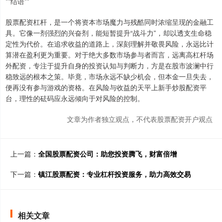
**结语**
股票配资杠杆，是一个将资本市场魔力与残酷同时浓缩呈现的金融工
具。它像一剂强烈的兴奋剂，能短暂提升“战斗力”，却以透支生命稳
定性为代价。在追求收益的道路上，深刻理解并敬畏风险，永远比计
算潜在盈利更为重要。对于绝大多数市场参与者而言，远离高杠杆场
外配资，专注于提升自身的投资认知与判断力，方是在股市波澜中行
稳致远的根本之策。毕竟，市场永远不缺少机会，但本金一旦失去，
便再没有参与游戏的资格。在风险与收益的天平上新手炒股配资平
台，理性的砝码应永远倾向于对风险的控制。
文章为作者独立观点，不代表股票配资开户观点
上一篇：
全国股票配资公司：助您投资腾飞，财富倍增
下一篇：
镇江股票配资：专业杠杆投资服务，助力高效交易
相关文章