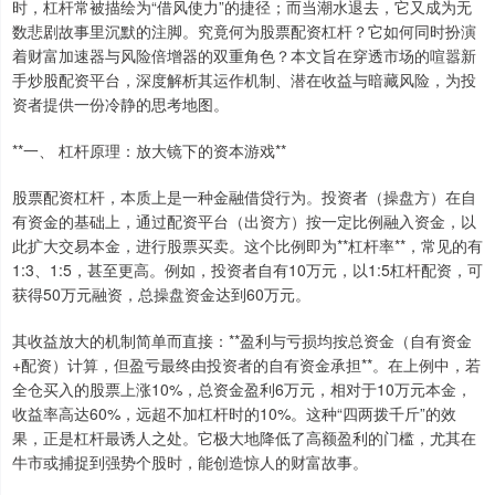
时，杠杆常被描绘为“借风使力”的捷径；而当潮水退去，它又成为无
数悲剧故事里沉默的注脚。究竟何为股票配资杠杆？它如何同时扮演
着财富加速器与风险倍增器的双重角色？本文旨在穿透市场的喧嚣新
手炒股配资平台，深度解析其运作机制、潜在收益与暗藏风险，为投
资者提供一份冷静的思考地图。
**一、 杠杆原理：放大镜下的资本游戏**
股票配资杠杆，本质上是一种金融借贷行为。投资者（操盘方）在自
有资金的基础上，通过配资平台（出资方）按一定比例融入资金，以
此扩大交易本金，进行股票买卖。这个比例即为**杠杆率**，常见的有
1:3、1:5，甚至更高。例如，投资者自有10万元，以1:5杠杆配资，可
获得50万元融资，总操盘资金达到60万元。
其收益放大的机制简单而直接：**盈利与亏损均按总资金（自有资金
+配资）计算，但盈亏最终由投资者的自有资金承担**。在上例中，若
全仓买入的股票上涨10%，总资金盈利6万元，相对于10万元本金，
收益率高达60%，远超不加杠杆时的10%。这种“四两拨千斤”的效
果，正是杠杆最诱人之处。它极大地降低了高额盈利的门槛，尤其在
牛市或捕捉到强势个股时，能创造惊人的财富故事。