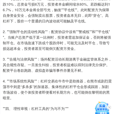
跌10%，总资金亏损6万元，投资者本金瞬间缩水60%。若跌幅达到1
6.7%，10万元本金将全部亏光，触发**平仓线**。此时配资方为保障
自身资金安全，会强制卖出股票，投资者血本无归，此即“穿仓”。高
杠杆下，股价一个普通的日内波动就可能触及平仓线。
2. **强制平仓的流动性风险**：配资协议中设有**警戒线**和**平仓线*
*。当账户总资产低于某一比例时，投资者需追加保证金，否则将被强
制平仓。在市场急速下跌或个股跌停时，可能无法及时平仓，导致亏
损远超本金，投资者甚至可能倒欠配资方资金。
3. **合规与法律风险**：场外配资活动长期游离于金融监管体系之外，
其合规性存疑。一旦发生纠纷，投资者权益难以得到法律充分保护。
配资平台卷款跑路、虚拟盘诈骗等事件亦屡见不鲜。
4. **市场系统性风险**：杠杆交易在牛市中是助推器，在熊市或剧烈震
荡市中则是“多杀多”的加速器。集体性的杠杆平仓会形成踩踏，加剧
市场波动，使个体投资者即便看对长期方向，也可能倒在黎明前的黑
暗里。
**四、 理性审视：杠杆工具的“为与不为”**