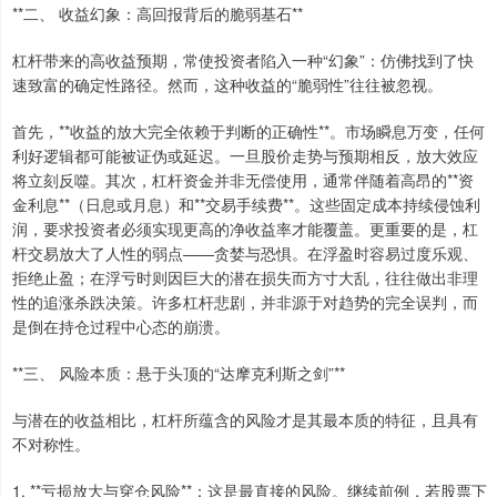
**二、 收益幻象：高回报背后的脆弱基石**
杠杆带来的高收益预期，常使投资者陷入一种“幻象”：仿佛找到了快
速致富的确定性路径。然而，这种收益的“脆弱性”往往被忽视。
首先，**收益的放大完全依赖于判断的正确性**。市场瞬息万变，任何
利好逻辑都可能被证伪或延迟。一旦股价走势与预期相反，放大效应
将立刻反噬。其次，杠杆资金并非无偿使用，通常伴随着高昂的**资
金利息**（日息或月息）和**交易手续费**。这些固定成本持续侵蚀利
润，要求投资者必须实现更高的净收益率才能覆盖。更重要的是，杠
杆交易放大了人性的弱点——贪婪与恐惧。在浮盈时容易过度乐观、
拒绝止盈；在浮亏时则因巨大的潜在损失而方寸大乱，往往做出非理
性的追涨杀跌决策。许多杠杆悲剧，并非源于对趋势的完全误判，而
是倒在持仓过程中心态的崩溃。
**三、 风险本质：悬于头顶的“达摩克利斯之剑”**
与潜在的收益相比，杠杆所蕴含的风险才是其最本质的特征，且具有
不对称性。
1. **亏损放大与穿仓风险**：这是最直接的风险。继续前例，若股票下