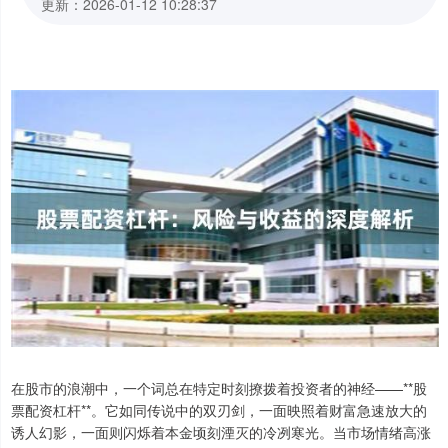
更新：2026-01-12 10:28:37
在股市的浪潮中，一个词总在特定时刻撩拨着投资者的神经——**股
票配资杠杆**。它如同传说中的双刃剑，一面映照着财富急速放大的
诱人幻影，一面则闪烁着本金顷刻湮灭的冷冽寒光。当市场情绪高涨