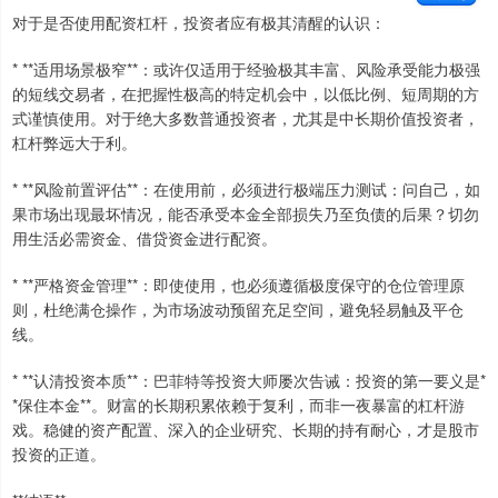
对于是否使用配资杠杆，投资者应有极其清醒的认识：
* **适用场景极窄**：或许仅适用于经验极其丰富、风险承受能力极强
的短线交易者，在把握性极高的特定机会中，以低比例、短周期的方
式谨慎使用。对于绝大多数普通投资者，尤其是中长期价值投资者，
杠杆弊远大于利。
* **风险前置评估**：在使用前，必须进行极端压力测试：问自己，如
果市场出现最坏情况，能否承受本金全部损失乃至负债的后果？切勿
用生活必需资金、借贷资金进行配资。
* **严格资金管理**：即使使用，也必须遵循极度保守的仓位管理原
则，杜绝满仓操作，为市场波动预留充足空间，避免轻易触及平仓
线。
* **认清投资本质**：巴菲特等投资大师屡次告诫：投资的第一要义是*
*保住本金**。财富的长期积累依赖于复利，而非一夜暴富的杠杆游
戏。稳健的资产配置、深入的企业研究、长期的持有耐心，才是股市
投资的正道。