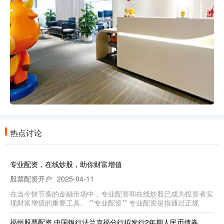
热点讨论
专业配资，在线炒股，助你财富增值
股票配资开户
2025-04-11
在当今快节奏的金融市场中，专业配资和在线炒股已成为投资者实
现财富增值的重要工具。 **专业配资** 专业配资是指通过正规
福州股票配资 中国银行法兰克福分行拟发行2年期人民币债券