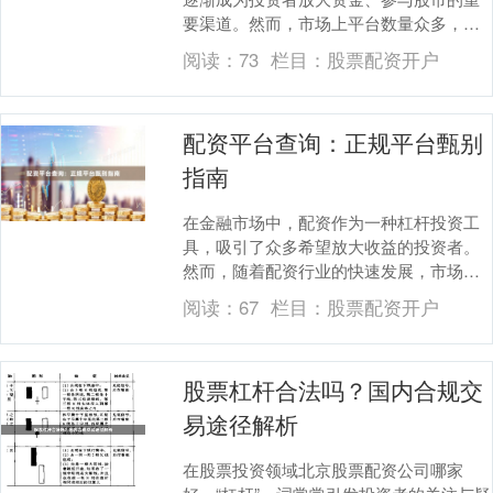
要渠道。然而，市场上平台数量众多，质
量参差不齐香港永华证券官网，如何从纷
阅读：
73
栏目：
股票配资开户
繁复杂的选项中筛....
配资平台查询：正规平台甄别
指南
在金融市场中，配资作为一种杠杆投资工
具，吸引了众多希望放大收益的投资者。
然而，随着配资行业的快速发展，市场上
也出现了不少不合规甚至欺诈性的平台。
阅读：
67
栏目：
股票配资开户
如何通过有效的配....
股票杠杆合法吗？国内合规交
易途径解析
在股票投资领域北京股票配资公司哪家