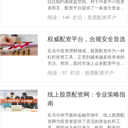
往往制约着收益空间。对于许多中小投资
者而言，配资平台提供了一条放大资金、
提升盈利能力的路径。然而，面对市场上
阅读：
146
栏目：
股票配资开户
琳琅满目的配资平....
权威配资平台，合规安全首选
在当今投资理财领域，股票配资作为一种
杠杆投资工具，正受到越来越多投资者的
关注。然而，面对市场上众多配资平台，
如何选择一个既权威又合规的平台香港永
阅读：
57
栏目：
股票配资开户
华证券官网，成为....
线上股票配资网：专业策略指
南
在当今快节奏的金融市场中，线上股票配
资网为投资者提供了灵活的资金杠杆工
具，帮助放大收益潜力。然而，配资交易