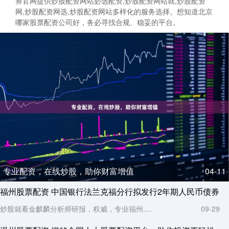
券官网提供炒股配资网站必选配资,炒股配资网站就,炒股配资
网,炒股配资网选,炒股配资网站多样化的服务选择。想知道北京
哪家股票配资公司好，务必寻找合规、稳妥的平台。
专业配资，在线炒股，助你财富增值
04-11
福州股票配资 中国银行法兰克福分行拟发行2年期人民币债券
炒股就看金麒麟分析师研报，权威，专业福州....
09-29