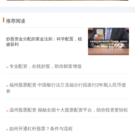
推荐阅读
炒股资金分配的黄金法则：科学配置，稳
健获利
专业配资，在线炒股，助你财富增值
福州股票配资 中国银行法兰克福分行拟发行2年期人民币债
券
温州股票配资 揭秘全国十大股票配资平台，助你投资更轻松
如何开通杠杆股票？条件与流程