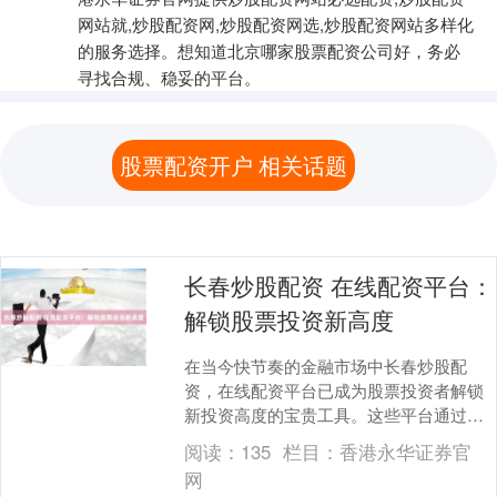
网站就,炒股配资网,炒股配资网选,炒股配资网站多样化
的服务选择。想知道北京哪家股票配资公司好，务必
寻找合规、稳妥的平台。
股票配资开户 相关话题
长春炒股配资 在线配资平台：
解锁股票投资新高度
在当今快节奏的金融市场中长春炒股配
资，在线配资平台已成为股票投资者解锁
新投资高度的宝贵工具。这些平台通过提
供杠杆资金，使投资者能够放大其投资组
阅读：
135
栏目：
香港永华证券官
合，从而提高潜在回....
网