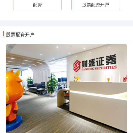
配资
股票配资开户
股票配资开户