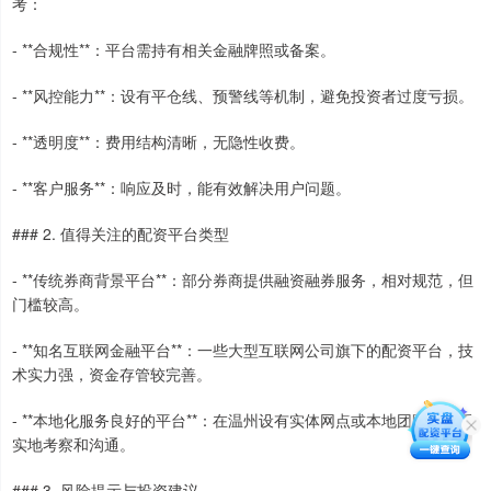
考：
- **合规性**：平台需持有相关金融牌照或备案。
- **风控能力**：设有平仓线、预警线等机制，避免投资者过度亏损。
- **透明度**：费用结构清晰，无隐性收费。
- **客户服务**：响应及时，能有效解决用户问题。
### 2. 值得关注的配资平台类型
- **传统券商背景平台**：部分券商提供融资融券服务，相对规范，但
门槛较高。
- **知名互联网金融平台**：一些大型互联网公司旗下的配资平台，技
术实力强，资金存管较完善。
- **本地化服务良好的平台**：在温州设有实体网点或本地团队，便于
实地考察和沟通。
### 3. 风险提示与投资建议