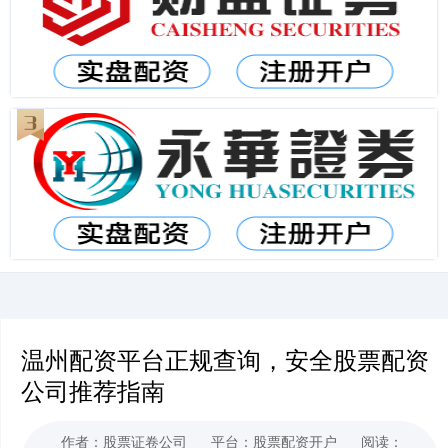
温州配资平台正规查询，安全股票配资
公司推荐指南
作者：股票证卷公司
平台：股票配资开户
阅读：