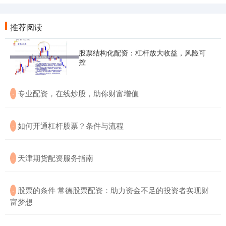
推荐阅读
股票结构化配资：杠杆放大收益，风险可
控
​专业配资，在线炒股，助你财富增值
·
​如何开通杠杆股票？条件与流程
·
​天津期货配资服务指南
·
​股票的条件 常德股票配资：助力资金不足的投资者实现财
·
富梦想