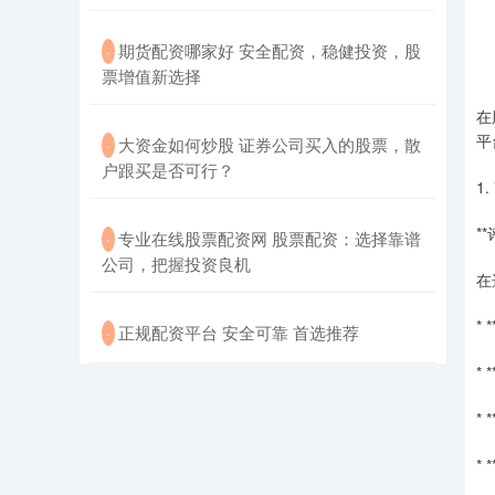
​期货配资哪家好 安全配资，稳健投资，股
·
票增值新选择
在
平
​大资金如何炒股 证券公司买入的股票，散
·
户跟买是否可行？
1
*
​专业在线股票配资网 股票配资：选择靠谱
·
公司，把握投资良机
在
*
​正规配资平台 安全可靠 首选推荐
·
*
*
*