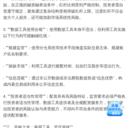
如，在正规的融资融券业务中，杠杆比例受到严格控制。投资者需自
觉遵守规定，避免通过复杂结构变相突破杠杆上限。过度杠杆不仅会
放大个人损失，还可能加剧市场系统性风险。
3. **数据工具使用合规**：使用数据工具本身不违法，但利用工具实施
以下行为则可能触碰红线：
- **规避监管**：使用分仓系统等技术手段掩盖实际交易主体、规避账
户实名制要求。
- **操纵市场**：利用工具进行频繁对倒、拉抬打压股价等违法行为。
- **信息违规**：通过非公开数据或非法爬取数据形成“信息优势”，构
成内幕交易或利用未公开信息交易。
4. **投资者适当性管理**：配资具有高风险特征，监管要求必须严格执
行投资者适当性管理。数据工具提供者及合规配资服务方，有义务评
估投资者的风险认知与承受能力，不得向不符合条件的投资者推介或
提供配资服务。
**三、平衡之道：善用工具，坚守底线**