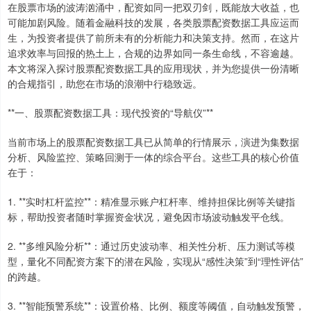
在股票市场的波涛汹涌中，配资如同一把双刃剑，既能放大收益，也
可能加剧风险。随着金融科技的发展，各类股票配资数据工具应运而
生，为投资者提供了前所未有的分析能力和决策支持。然而，在这片
追求效率与回报的热土上，合规的边界如同一条生命线，不容逾越。
本文将深入探讨股票配资数据工具的应用现状，并为您提供一份清晰
的合规指引，助您在市场的浪潮中行稳致远。
**一、股票配资数据工具：现代投资的“导航仪”**
当前市场上的股票配资数据工具已从简单的行情展示，演进为集数据
分析、风险监控、策略回测于一体的综合平台。这些工具的核心价值
在于：
1. **实时杠杆监控**：精准显示账户杠杆率、维持担保比例等关键指
标，帮助投资者随时掌握资金状况，避免因市场波动触发平仓线。
2. **多维风险分析**：通过历史波动率、相关性分析、压力测试等模
型，量化不同配资方案下的潜在风险，实现从“感性决策”到“理性评估”
的跨越。
3. **智能预警系统**：设置价格、比例、额度等阈值，自动触发预警，