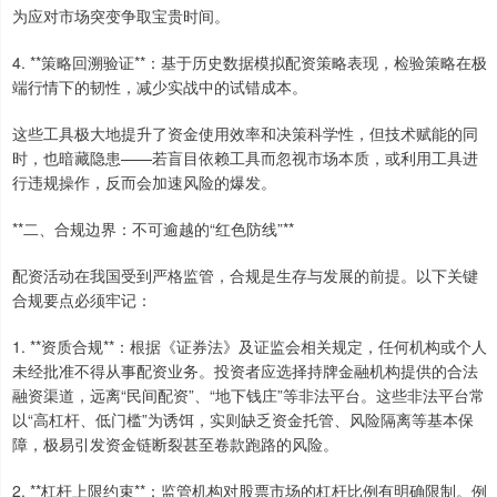
为应对市场突变争取宝贵时间。
4. **策略回溯验证**：基于历史数据模拟配资策略表现，检验策略在极
端行情下的韧性，减少实战中的试错成本。
这些工具极大地提升了资金使用效率和决策科学性，但技术赋能的同
时，也暗藏隐患——若盲目依赖工具而忽视市场本质，或利用工具进
行违规操作，反而会加速风险的爆发。
**二、合规边界：不可逾越的“红色防线”**
配资活动在我国受到严格监管，合规是生存与发展的前提。以下关键
合规要点必须牢记：
1. **资质合规**：根据《证券法》及证监会相关规定，任何机构或个人
未经批准不得从事配资业务。投资者应选择持牌金融机构提供的合法
融资渠道，远离“民间配资”、“地下钱庄”等非法平台。这些非法平台常
以“高杠杆、低门槛”为诱饵，实则缺乏资金托管、风险隔离等基本保
障，极易引发资金链断裂甚至卷款跑路的风险。
2. **杠杆上限约束**：监管机构对股票市场的杠杆比例有明确限制。例