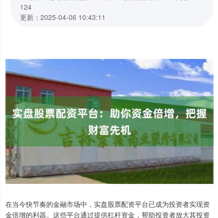
124
更新：2025-04-06 10:43:11
在当今快节奏的金融市场中，实盘股票配资平台已成为投资者实现资
金倍增的利器。这些平台通过提供杠杆资金，帮助投资者放大其投资