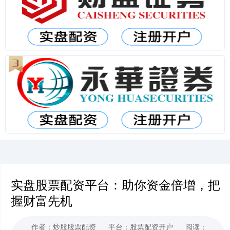
实盘股票配资平台：助你资金倍增，把
握财富先机
作者：炒股股票配资
平台：股票配资开户
阅读：